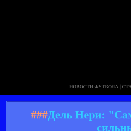
|
НОВОСТИ ФУТБОЛА
СТ
###
Дель Нери: "Сам
сильн