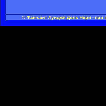
© Фан-сайт Луиджи Дель Нери - при