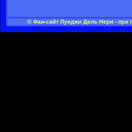
© Фан-сайт Луиджи Дель Нери - при