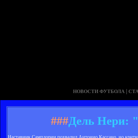
|
НОВОСТИ ФУТБОЛА
СТ
###
Дель Нери: "
Наставник Сампдории похвалил Антонио Кассано, но критик