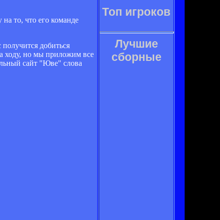
Топ игроков
а то, что его команде
Лучшие
с получится добиться
на ходу, но мы приложим все
сборные
альный сайт "Юве" слова