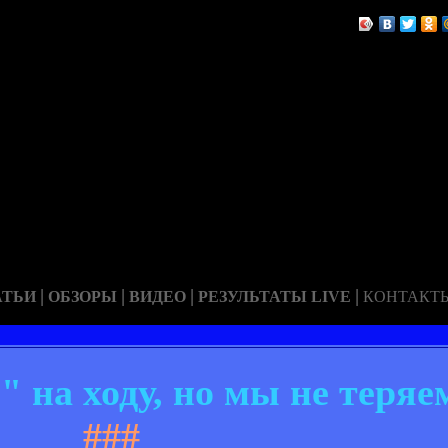
|
|
|
|
АТЬИ
ОБЗОРЫ
ВИДЕО
РЕЗУЛЬТАТЫ LIVE
КОНТАКТ
 на ходу, но мы не теряе
###