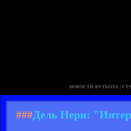
|
НОВОСТИ ФУТБОЛА
СТ
###
Дель Нери: "Интер"