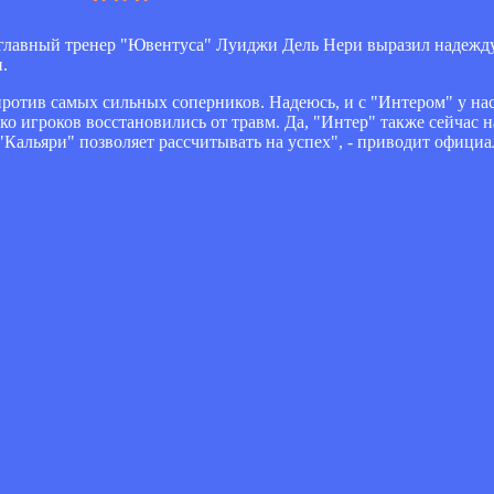
лавный тренер "Ювентуса" Луиджи Дель Нери выразил надежду н
.
против самых сильных соперников. Надеюсь, и с "Интером" у на
ко игроков восстановились от травм. Да, "Интер" также сейчас 
Кальяри" позволяет рассчитывать на успех", - приводит офици