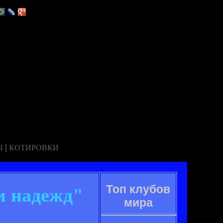
|
Ы
КОТИРОВКИ
Топ клубов
м надежд"
мира