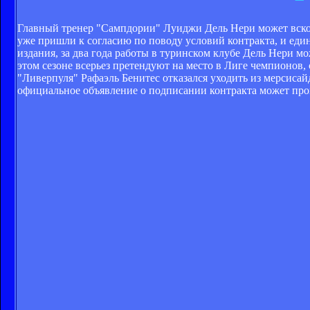
Главный тренер "Сампдории" Луиджи Дель Нери может вскоре
уже пришли к согласию по поводу условий контракта, и един
издания, за два года работы в туринском клубе Дель Нери м
этом сезоне всерьез претендуют на место в Лиге чемпионов,
"Ливерпуля" Рафаэль Бенитес отказался уходить из мерсисай
официальное объявление о подписании контракта может прои