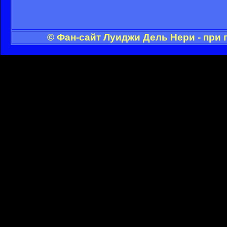
© Фан-сайт Луиджи Дель Нери - при