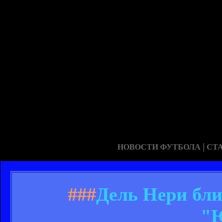
|
НОВОСТИ ФУТБОЛА
СТ
###
Дель Нери бли
"